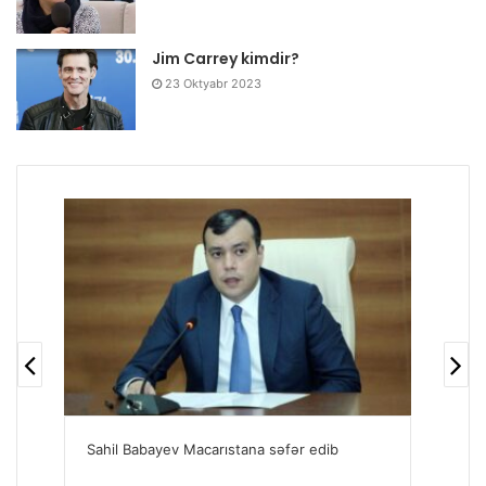
Jim Carrey kimdir?
23 Oktyabr 2023
Sahil Babayev Macarıstana səfər edib
Sah
apa