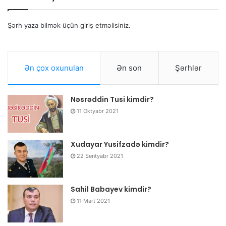
Şərh yaza bilmək üçün
giriş etməlisiniz
.
Ən çox oxunulan
Ən son
Şərhlər
Nəsrəddin Tusi kimdir?
11 Oktyabr 2021
Xudayar Yusifzadə kimdir?
22 Sentyabr 2021
Məzmun
Sahil Babayev kimdir?
1
Tomas Edison Karyerası
11 Mart 2021
1.1
Tomas Edison mükafatları