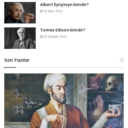
Albert Eynşteyn kimdir?
Tomas Edison
15 Mart 2021
Karyerası
Tomas Edison kimdir?
22 Dekabr 2021
Tomas Edison karyerasına Port Hurondan Detroyta gedən
qatarlarda konfet, qəzet və tərəvəz satmaqla başlayıb. O,
Son Yazılar
13 yaşınadək həftədə 50 dollar qazanc əldə etdi, bunun
çoxu elektrik və kimyəvi təcrübələr üçün avadanlıq almağa
getdi. O, 3 yaşlı Jimmie MacKenzie-ni qaçan qatarın
vurmasından xilas etdikdən sonra teleqrafçı oldu. Cimmin
atası, Miçiqan ştatının Klemens dağından olan stansiya
agenti J. U. MacKenzie Edisonu teleqraf operatoru kimi
öyrətdiyinə görə çox minnətdar idi. Edisonun Port
Hurondan uzaqda olan ilk teleqraf işi Ontario ştatındakı
Stratford Junction-da, Grand Trunk Railway-də olub. O,