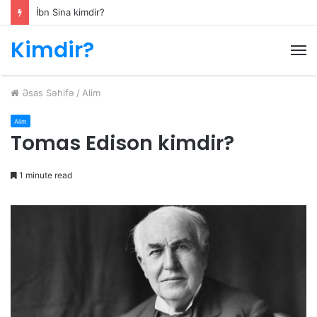
İbn Sina kimdir?
Kimdir?
M
Əsas Səhifə
/
Alim
Alim
Tomas Edison kimdir?
1 minute read