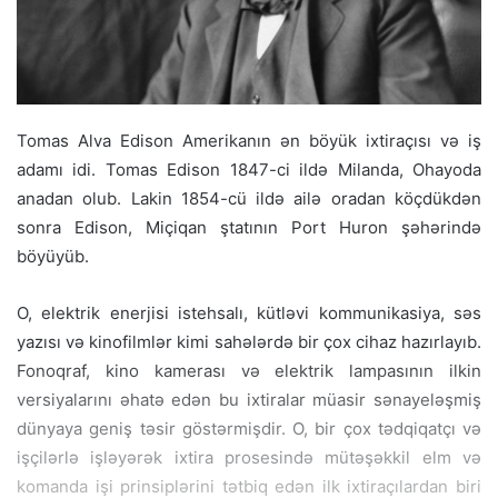
Tomas Alva Edison Amerikanın ən böyük ixtiraçısı və iş
adamı idi. Tomas Edison 1847-ci ildə Milanda, Ohayoda
anadan olub. Lakin 1854-cü ildə ailə oradan köçdükdən
sonra Edison, Miçiqan ştatının Port Huron şəhərində
böyüyüb.
O, elektrik enerjisi istehsalı, kütləvi kommunikasiya, səs
yazısı və kinofilmlər kimi sahələrdə bir çox cihaz hazırlayıb.
Fonoqraf, kino kamerası və elektrik lampasının ilkin
versiyalarını əhatə edən bu ixtiralar müasir sənayeləşmiş
dünyaya geniş təsir göstərmişdir. O, bir çox tədqiqatçı və
işçilərlə işləyərək ixtira prosesində mütəşəkkil elm və
komanda işi prinsiplərini tətbiq edən ilk ixtiraçılardan biri