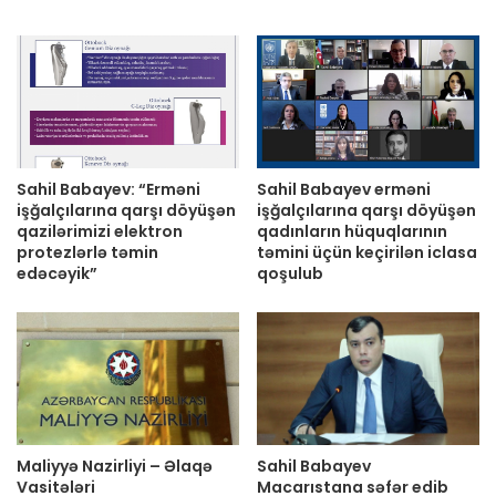
Sahil Babayev: “Erməni
Sahil Babayev erməni
işğalçılarına qarşı döyüşən
işğalçılarına qarşı döyüşən
qazilərimizi elektron
qadınların hüquqlarının
protezlərlə təmin
təmini üçün keçirilən iclasa
edəcəyik”
qoşulub
Maliyyə Nazirliyi – Əlaqə
Sahil Babayev
Vasitələri
Macarıstana səfər edib