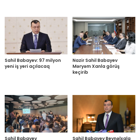
Sahil Babayev: 97 milyon
Nazir Sahil Babayev
yeni iş yeri açılacaq
Məryəm Xanla görüş
keçirib
Sahil Babayev
Sahil Babayev Beynəlxalq