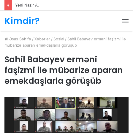
Yeni Nazir Anar Əliyev Kimdir?
Kimdir?
M
Əsas Səhifə
/
Xəbərlər
/
Sosial
/
Sahil Babayev erməni faşizmi ilə
mübarizə aparan əməkdaşlarla görüşüb
Sahil Babayev erməni
faşizmi ilə mübarizə aparan
əməkdaşlarla görüşüb