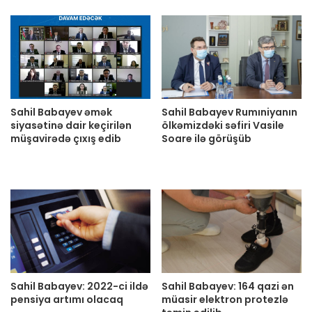
Sahil Babayev əmək
Sahil Babayev Rumıniyanın
siyasətinə dair keçirilən
ölkəmizdəki səfiri Vasile
müşavirədə çıxış edib
Soare ilə görüşüb
Sahil Babayev: 2022-ci ildə
Sahil Babayev: 164 qazi ən
pensiya artımı olacaq
müasir elektron protezlə