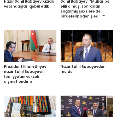
Nazir Sahil Babayev Xızıda
Sahil Babayev: “Müharibə
vətəndaşları qəbul edib
əlili olmuş, sonradan
sağalmış şəxslərə də
birdəfəlik ödəniş edilir”
Prezident İlham Əliyev
Nazir Sahil Babayevdən
nazir Sahil Babayevin
müjdə
fəaliyyətini yüksək
qiymətləndirib