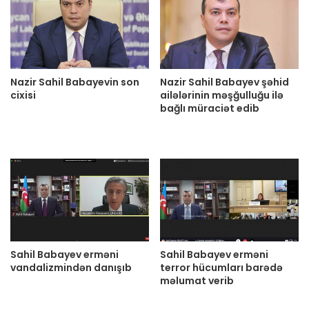
Nazir Sahil Babayevin son
Nazir Sahil Babayev şəhid
cixisi
ailələrinin məşğulluğu ilə
bağlı müraciət edib
Sahil Babayev erməni
Sahil Babayev erməni
vandalizmindən danışıb
terror hücumları barədə
məlumat verib