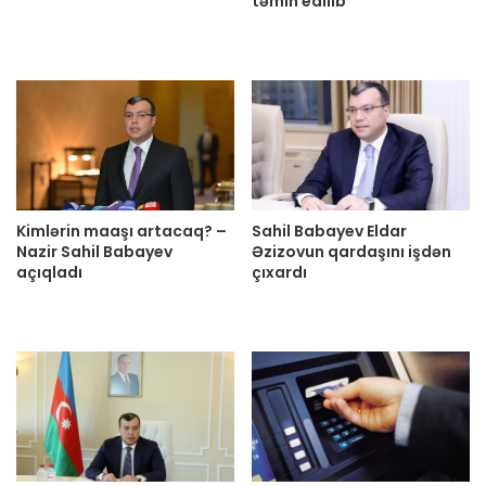
təmin edilib
Kimlərin maaşı artacaq? –
Sahil Babayev Eldar
Nazir Sahil Babayev
Əzizovun qardaşını işdən
açıqladı
çıxardı