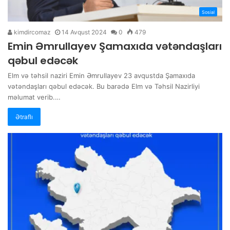
Sosial
kimdircomaz
14 Avqust 2024
0
479
Emin Əmrullayev Şamaxıda vətəndaşları
qəbul edəcək
Elm və təhsil naziri Emin Əmrullayev 23 avqustda Şamaxıda
vətəndaşları qəbul edəcək. Bu barədə Elm və Təhsil Nazirliyi
məlumat verib.…
Ətraflı