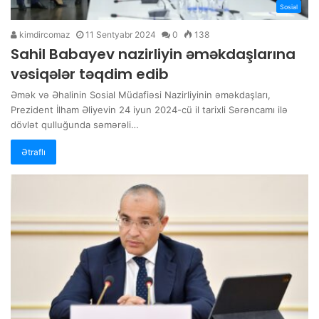
Sosial
kimdircomaz
11 Sentyabr 2024
0
138
Sahil Babayev nazirliyin əməkdaşlarına
vəsiqələr təqdim edib
Əmək və Əhalinin Sosial Müdafiəsi Nazirliyinin əməkdaşları,
Prezident İlham Əliyevin 24 iyun 2024-cü il tarixli Sərəncamı ilə
dövlət qulluğunda səmərəli…
Ətraflı