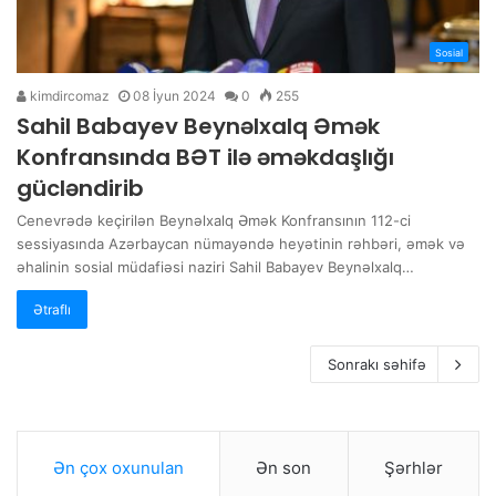
Sosial
kimdircomaz
08 İyun 2024
0
255
Sahil Babayev Beynəlxalq Əmək
Konfransında BƏT ilə əməkdaşlığı
gücləndirib
Cenevrədə keçirilən Beynəlxalq Əmək Konfransının 112-ci
sessiyasında Azərbaycan nümayəndə heyətinin rəhbəri, əmək və
əhalinin sosial müdafiəsi naziri Sahil Babayev Beynəlxalq…
Ətraflı
Sonrakı səhifə
Ən çox oxunulan
Ən son
Şərhlər