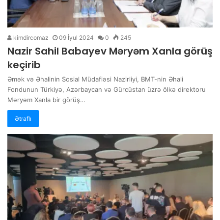
kimdircomaz
09 İyul 2024
0
245
Nazir Sahil Babayev Məryəm Xanla görüş
keçirib
Əmək və Əhalinin Sosial Müdafiəsi Nazirliyi, BMT-nin Əhali
Fondunun Türkiyə, Azərbaycan və Gürcüstan üzrə ölkə direktoru
Məryəm Xanla bir görüş…
Ətraflı