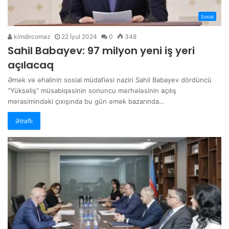
Sosial
kimdircomaz
22 İyul 2024
0
348
Sahil Babayev: 97 milyon yeni iş yeri
açılacaq
Əmək və əhalinin sosial müdafiəsi naziri Sahil Babayev dördüncü
“Yüksəliş” müsabiqəsinin sonuncu mərhələsinin açılış
mərasimindəki çıxışında bu gün əmək bazarında…
Ətraflı