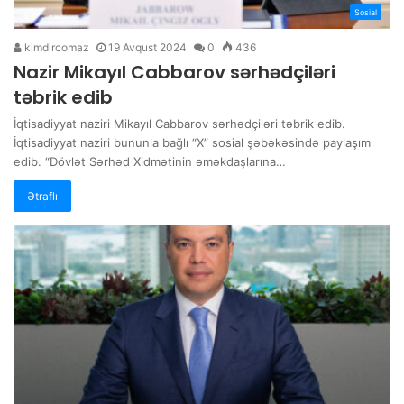
Sosial
kimdircomaz
19 Avqust 2024
0
436
Nazir Mikayıl Cabbarov sərhədçiləri
təbrik edib
İqtisadiyyat naziri Mikayıl Cabbarov sərhədçiləri təbrik edib.
İqtisadiyyat naziri bununla bağlı “X” sosial şəbəkəsində paylaşım
edib. “Dövlət Sərhəd Xidmətinin əməkdaşlarına…
Ətraflı