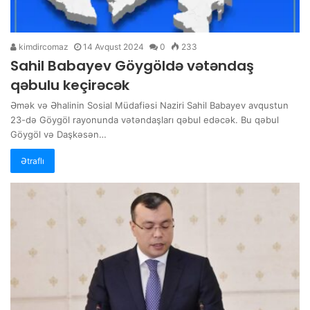
kimdircomaz
14 Avqust 2024
0
233
Sahil Babayev Göygöldə vətəndaş
qəbulu keçirəcək
Əmək və Əhalinin Sosial Müdafiəsi Naziri Sahil Babayev avqustun
23-də Göygöl rayonunda vətəndaşları qəbul edəcək. Bu qəbul
Göygöl və Daşkəsən…
Ətraflı