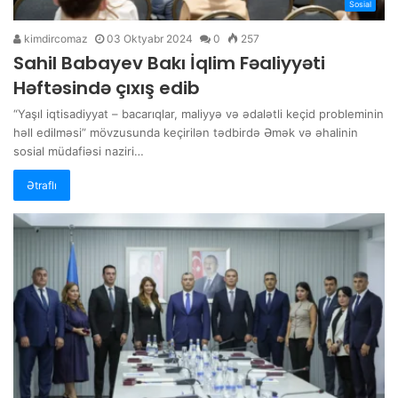
Sosial
kimdircomaz
03 Oktyabr 2024
0
257
Sahil Babayev Bakı İqlim Fəaliyyəti
Həftəsində çıxış edib
“Yaşıl iqtisadiyyat – bacarıqlar, maliyyə və ədalətli keçid probleminin
həll edilməsi” mövzusunda keçirilən tədbirdə Əmək və əhalinin
sosial müdafiəsi naziri…
Ətraflı