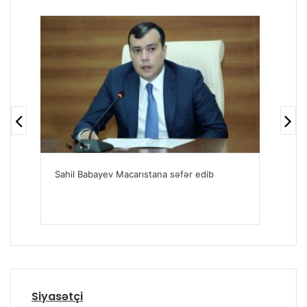
Sahil Babayev Macarıstana səfər edib
Sah
apa
Siyasətçi