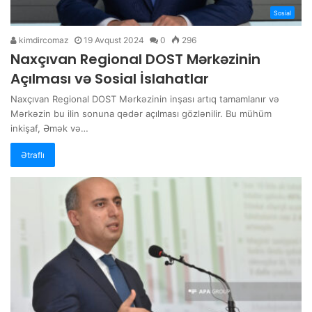
Sosial
kimdircomaz
19 Avqust 2024
0
296
Naxçıvan Regional DOST Mərkəzinin
Açılması və Sosial İslahatlar
Naxçıvan Regional DOST Mərkəzinin inşası artıq tamamlanır və
Mərkəzin bu ilin sonuna qədər açılması gözlənilir. Bu mühüm
inkişaf, Əmək və…
Ətraflı