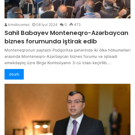
kimdircomaz
08 İyul 2024
0
473
Sahil Babayev Monteneqro-Azərbaycan
biznes forumunda iştirak edib
Monteneqronun paytaxtı Podqoritsa şəhərində iki ölkə hökumətləri
arasında Monteneqro-Azərbaycan biznes forumu və iqtisadi
əməkdaşlıq üzrə Birgə Komissiyanın 3-cü iclası keçirilib.…
Ətraflı