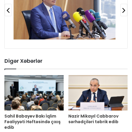
Digər Xəbərlər
Sahil Babayev Bakı İqlim
Nazir Mikayıl Cabbarov
Fəaliyyəti Həftəsində çıxış
sərhədçiləri təbrik edib
edib