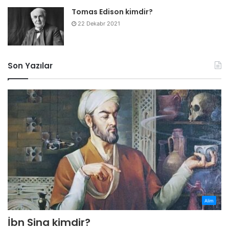
Tomas Edison kimdir?
22 Dekabr 2021
Son Yazılar
Alim
İbn Sina kimdir?