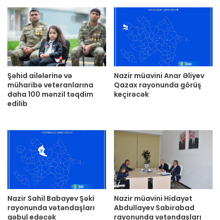
Şəhid ailələrinə və
Nazir müavini Anar Əliyev
müharibə veteranlarına
Qazax rayonunda görüş
daha 100 mənzil təqdim
keçirəcək
edilib
Nazir Sahil Babayev Şəki
Nazir müavini Hidayət
rayonunda vətəndaşları
Abdullayev Sabirabad
qəbul edəcək
rayonunda vətəndaşları