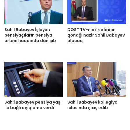
Sahil Babayev İşləyən
DOST TV-nin ilk efirinin
pensiyaçıların pensiya
qonağı nazir Sahil Babayev
artımı haqqında danışıb
olacaq
Sahil Babayev pensiya yaşı
Sahil Babayev kollegiya
ilə bağlı açıqlama verdi
iclasında çıxış edib