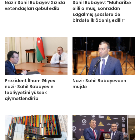
Nazir Sahil Babayev Xızıda
Sahil Babayev: “Müharibə
vətəndaşları qəbul edib
əlili olmuş, sonradan
sağalmış şəxslərə də
birdəfəlik ödəniş edilir”
Prezident İlham Əliyev
Nazir Sahil Babayevdən
nazir Sahil Babayevin
müjdə
fəaliyyətini yüksək
qiymətləndirib