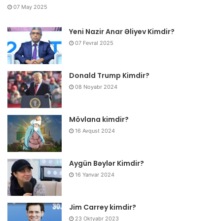
07 May 2025
Yeni Nazir Anar Əliyev Kimdir?
07 Fevral 2025
Donald Trump Kimdir?
08 Noyabr 2024
Mövlana kimdir?
16 Avqust 2024
Aygün Bəylər Kimdir?
16 Yanvar 2024
Jim Carrey kimdir?
23 Oktyabr 2023