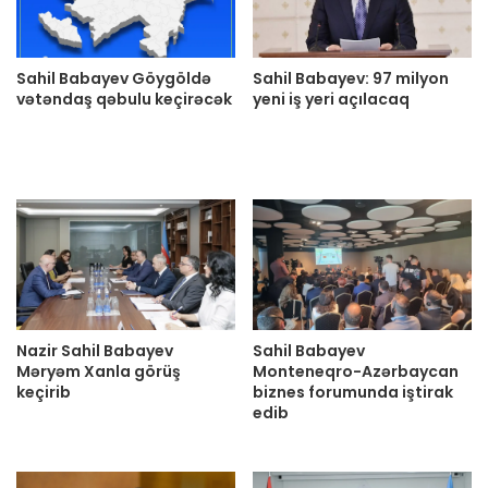
Sahil Babayev Göygöldə
Sahil Babayev: 97 milyon
vətəndaş qəbulu keçirəcək
yeni iş yeri açılacaq
Nazir Sahil Babayev
Sahil Babayev
Məryəm Xanla görüş
Monteneqro-Azərbaycan
keçirib
biznes forumunda iştirak
edib