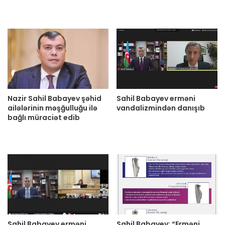
Nazir Sahil Babayev şəhid
Sahil Babayev erməni
ailələrinin məşğulluğu ilə
vandalizmindən danışıb
bağlı müraciət edib
Sahil Babayev erməni
Sahil Babayev: “Erməni