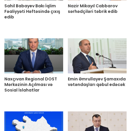
Sahil Babayev Bakı İqlim
Nazir Mikayıl Cabbarov
Fəaliyyəti Həftəsində çıxış
sərhədçiləri təbrik edib
edib
Naxçıvan Regional DOST
Emin Əmrullayev Şamaxıda
Mərkəzinin Açılması və
vətəndaşları qəbul edəcək
Sosial İslahatlar