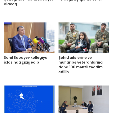
olacaq
Sahil Babayev kollegiya
Şəhid ailələrinə və
iclasında çıxış edib
müharibə veteranlarına
daha 100 mənzil təqdim
edilib