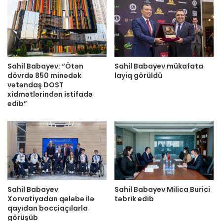
Sahil Babayev: “Ötən
Sahil Babayev mükafata
dövrdə 850 minədək
layiq görüldü
vətəndaş DOST
xidmətlərindən istifadə
edib”
Sahil Babayev
Sahil Babayev Milica Burici
Xorvatiyadan qələbə ilə
təbrik edib
qayıdan bocciaçılarla
görüşüb