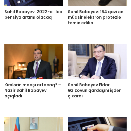
Sahil Babayev: 2022-ci ildə
Sahil Babayev: 164 qazi ən
pensiya artımı olacaq
müasir elektron protezlə
təmin edilib
Kimlərin maaşı artacaq? –
Sahil Babayev Eldar
Nazir Sahil Babayev
Əzizovun qardaşını işdən
açıqladı
çıxardı