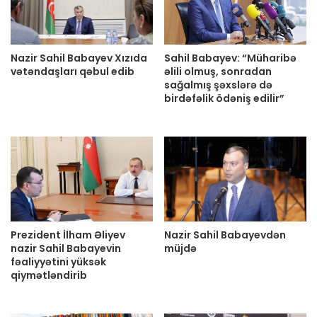
Nazir Sahil Babayev Xızıda
Sahil Babayev: “Müharibə
vətəndaşları qəbul edib
əlili olmuş, sonradan
sağalmış şəxslərə də
birdəfəlik ödəniş edilir”
Prezident İlham Əliyev
Nazir Sahil Babayevdən
nazir Sahil Babayevin
müjdə
fəaliyyətini yüksək
qiymətləndirib