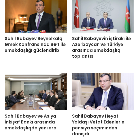
Sahil Babayev Beynəlxalq
Sahil Babayevin iştirakı ilə
Əmək Konfransında BƏT ilə
Azərbaycan və Türkiyə
əməkdaşlığı gücləndirib
arasında əməkdaşlıq
toplantısı
Sahil Babayev və Asiya
Sahil Babayev Həyat
İnkişaf Bankı arasında
Yoldaşı Vəfat Edənlərin
əməkdaşlıqda yeni era
pensiya seçimindən
danışdı