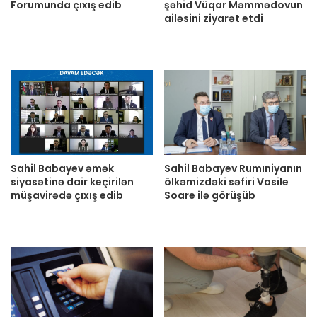
Forumunda çıxış edib
şəhid Vüqar Məmmədovun
ailəsini ziyarət etdi
Sahil Babayev əmək
Sahil Babayev Rumıniyanın
siyasətinə dair keçirilən
ölkəmizdəki səfiri Vasile
müşavirədə çıxış edib
Soare ilə görüşüb