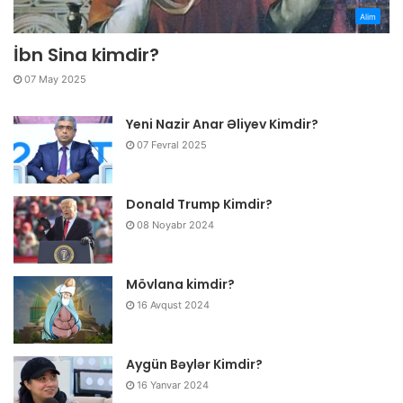
Alim
İbn Sina kimdir?
07 May 2025
Yeni Nazir Anar Əliyev Kimdir?
07 Fevral 2025
Donald Trump Kimdir?
08 Noyabr 2024
Mövlana kimdir?
16 Avqust 2024
Aygün Bəylər Kimdir?
16 Yanvar 2024