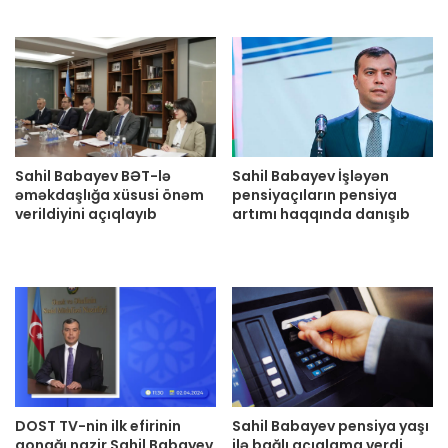
Sahil Babayev BƏT-lə
Sahil Babayev İşləyən
əməkdaşlığa xüsusi önəm
pensiyaçıların pensiya
verildiyini açıqlayıb
artımı haqqında danışıb
DOST TV-nin ilk efirinin
Sahil Babayev pensiya yaşı
qonağı nazir Sahil Babayev
ilə bağlı açıqlama verdi