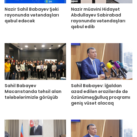
Nazir Sahil Babayev Şəki
Nazir müavini Hidayət
rayonunda vətəndaşları
Abdullayev Sabirabad
qəbul edəcək
rayonunda vətəndaşları
qəbul edib
Sahil Babayev
Sahil Babayev: İğaldan
Macarıstanda təhsil alan
azad edilən ərazilərdə də
tələbələrimizlə görüşüb
özünüməşğulluq proqramı
geniş vüsət alacaq