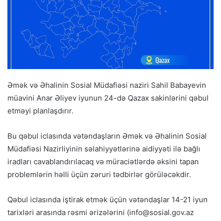
Əmək və Əhalinin Sosial Müdafiəsi naziri Sahil Babayevin
müavini Anar Əliyev iyunun 24-də Qazax sakinlərini qəbul
etməyi planlaşdırır.
Bu qəbul iclasında vətəndaşların Əmək və Əhalinin Sosial
Müdafiəsi Nazirliyinin səlahiyyətlərinə aidiyyəti ilə bağlı
iradları cavablandırılacaq və müraciətlərdə əksini tapan
problemlərin həlli üçün zəruri tədbirlər görüləcəkdir.
Qəbul iclasında iştirak etmək üçün vətəndaşlar 14-21 iyun
tarixləri arasında rəsmi ərizələrini (
info@sosial.gov.az