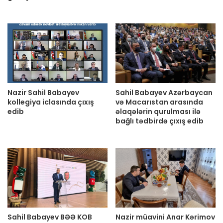
Nazir Sahil Babayev
Sahil Babayev Azərbaycan
kollegiya iclasında çıxış
və Macarıstan arasında
edib
əlaqələrin qurulması ilə
bağlı tədbirdə çıxış edib
Sahil Babayev BƏƏ KOB
Nazir müavini Anar Kərimov