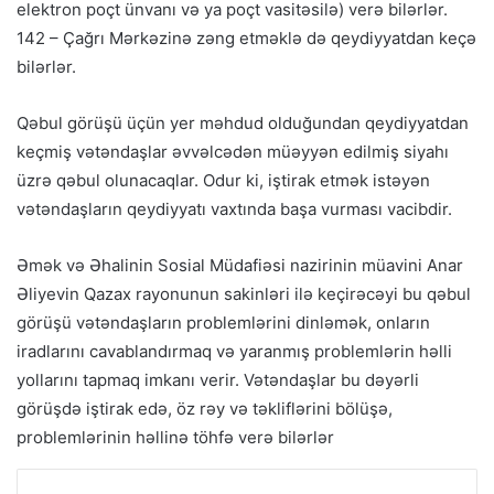
elektron poçt ünvanı və ya poçt vasitəsilə) verə bilərlər.
142 – Çağrı Mərkəzinə zəng etməklə də qeydiyyatdan keçə
bilərlər.
Qəbul görüşü üçün yer məhdud olduğundan qeydiyyatdan
keçmiş vətəndaşlar əvvəlcədən müəyyən edilmiş siyahı
üzrə qəbul olunacaqlar. Odur ki, iştirak etmək istəyən
vətəndaşların qeydiyyatı vaxtında başa vurması vacibdir.
Əmək və Əhalinin Sosial Müdafiəsi nazirinin müavini Anar
Əliyevin Qazax rayonunun sakinləri ilə keçirəcəyi bu qəbul
görüşü vətəndaşların problemlərini dinləmək, onların
iradlarını cavablandırmaq və yaranmış problemlərin həlli
yollarını tapmaq imkanı verir. Vətəndaşlar bu dəyərli
görüşdə iştirak edə, öz rəy və təkliflərini bölüşə,
problemlərinin həllinə töhfə verə bilərlər