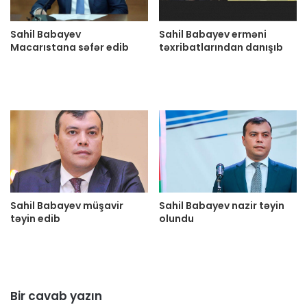
Sahil Babayev
Sahil Babayev erməni
Macarıstana səfər edib
təxribatlarından danışıb
Sahil Babayev müşavir
Sahil Babayev nazir təyin
təyin edib
olundu
Bir cavab yazın