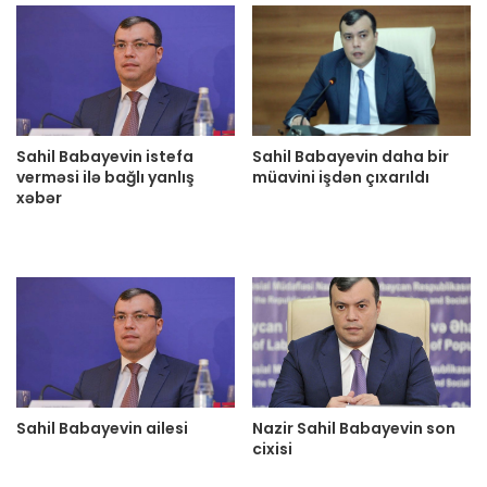
Sahil Babayevin istefa
Sahil Babayevin daha bir
verməsi ilə bağlı yanlış
müavini işdən çıxarıldı
xəbər
Sahil Babayevin ailesi
Nazir Sahil Babayevin son
cixisi