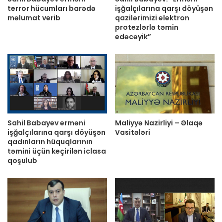
terror hücumları barədə
işğalçılarına qarşı döyüşən
məlumat verib
qazilərimizi elektron
protezlərlə təmin
edəcəyik”
Sahil Babayev erməni
Maliyyə Nazirliyi – Əlaqə
işğalçılarına qarşı döyüşən
Vasitələri
qadınların hüquqlarının
təmini üçün keçirilən iclasa
qoşulub