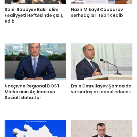
Sahil Babayev Bakı İqlim
Nazir Mikayıl Cabbarov
Fəaliyyəti Həftəsində çıxış
sərhədçiləri təbrik edib
edib
Naxçıvan Regional DOST
Emin Əmrullayev Şamaxıda
Mərkəzinin Açılması və
vətəndaşları qəbul edəcək
Sosial İslahatlar