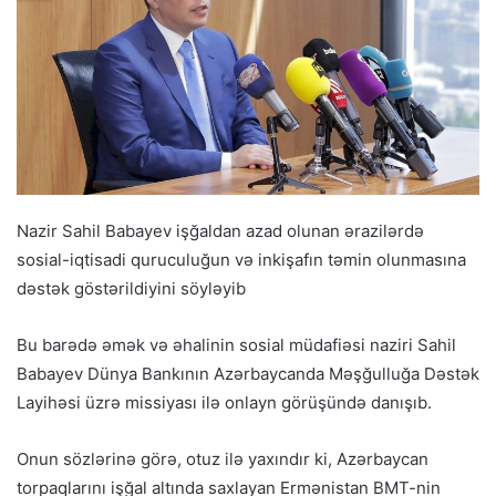
Nazir Sahil Babayev işğaldan azad olunan ərazilərdə
sosial-iqtisadi quruculuğun və inkişafın təmin olunmasına
dəstək göstərildiyini söyləyib
Bu barədə əmək və əhalinin sosial müdafiəsi naziri Sahil
Babayev Dünya Bankının Azərbaycanda Məşğulluğa Dəstək
Layihəsi üzrə missiyası ilə onlayn görüşündə danışıb.
Onun sözlərinə görə, otuz ilə yaxındır ki, Azərbaycan
torpaqlarını işğal altında saxlayan Ermənistan BMT-nin