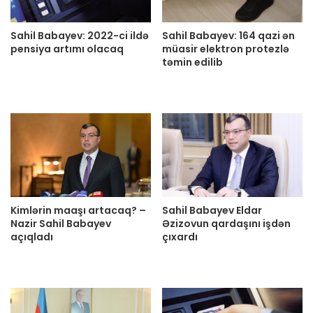
Sahil Babayev: 2022-ci ildə
Sahil Babayev: 164 qazi ən
pensiya artımı olacaq
müasir elektron protezlə
təmin edilib
Kimlərin maaşı artacaq? –
Sahil Babayev Eldar
Nazir Sahil Babayev
Əzizovun qardaşını işdən
açıqladı
çıxardı