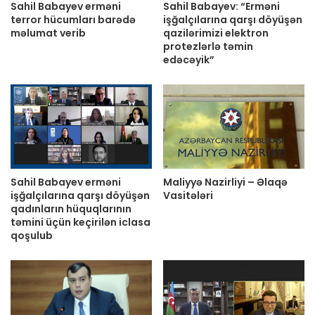
Sahil Babayev erməni
Sahil Babayev: “Erməni
terror hücumları barədə
işğalçılarına qarşı döyüşən
məlumat verib
qazilərimizi elektron
protezlərlə təmin
edəcəyik”
Sahil Babayev erməni
Maliyyə Nazirliyi – Əlaqə
işğalçılarına qarşı döyüşən
Vasitələri
qadınların hüquqlarının
təmini üçün keçirilən iclasa
qoşulub