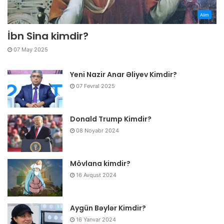
Alim
İbn Sina kimdir?
07 May 2025
Yeni Nazir Anar Əliyev Kimdir?
07 Fevral 2025
Donald Trump Kimdir?
08 Noyabr 2024
Mövlana kimdir?
16 Avqust 2024
Aygün Bəylər Kimdir?
16 Yanvar 2024