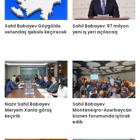
Sahil Babayev Göygöldə
Sahil Babayev: 97 milyon
vətəndaş qəbulu keçirəcək
yeni iş yeri açılacaq
Nazir Sahil Babayev
Sahil Babayev
Məryəm Xanla görüş
Monteneqro-Azərbaycan
keçirib
biznes forumunda iştirak
edib