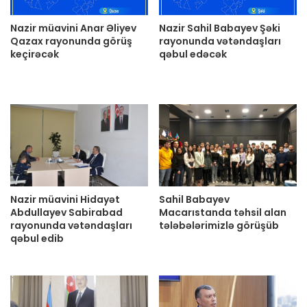
Nazir müavini Anar Əliyev
Nazir Sahil Babayev Şəki
Qazax rayonunda görüş
rayonunda vətəndaşları
keçirəcək
qəbul edəcək
Nazir müavini Hidayət
Sahil Babayev
Abdullayev Sabirabad
Macarıstanda təhsil alan
rayonunda vətəndaşları
tələbələrimizlə görüşüb
qəbul edib