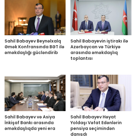
Sahil Babayev Beynəlxalq
Sahil Babayevin iştirakı ilə
Əmək Konfransında BƏT ilə
Azərbaycan və Türkiyə
əməkdaşlığı gücləndirib
arasında əməkdaşlıq
toplantısı
Sahil Babayev və Asiya
Sahil Babayev Həyat
İnkişaf Bankı arasında
Yoldaşı Vəfat Edənlərin
əməkdaşlıqda yeni era
pensiya seçimindən
danışdı