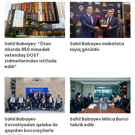
Sahil Babayev: “Ötən
Sahil Babayev mükafata
dövrdə 850 minədək
layiq görüldü
vətəndaş DOST
xidmətlərindən istifadə
edib”
Sahil Babayev
Sahil Babayev Milica Burici
Xorvatiyadan qələbə ilə
təbrik edib
qayıdan bocciaçılarla