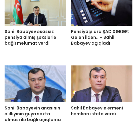
Sahil Babayev əsassız
Pensiyaçılara ŞAD XƏBƏR:
pensiya almış şəxslərlə
Gələn ildən.. – Sahil
bağlı məlumat verdi
Babayev açıqladı
Sahil Babayevin anasının
Sahil Babayevin erməni
əlilliyinin guya saxta
həmkarı istefa verdi
olması ilə bağlı açıqlama