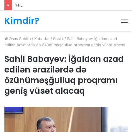
Yeni Nazir Anar Əliyev Kimdir?
Kimdir?
M
Əsas Səhifə
/
Xəbərlər
/
Sosial
/
Sahil Babayev: İğaldan azad
edilən ərazilərdə də özünüməşğulluq proqramı geniş vüsət alacaq
Sahil Babayev: İğaldan azad
edilən ərazilərdə də
özünüməşğulluq proqramı
geniş vüsət alacaq