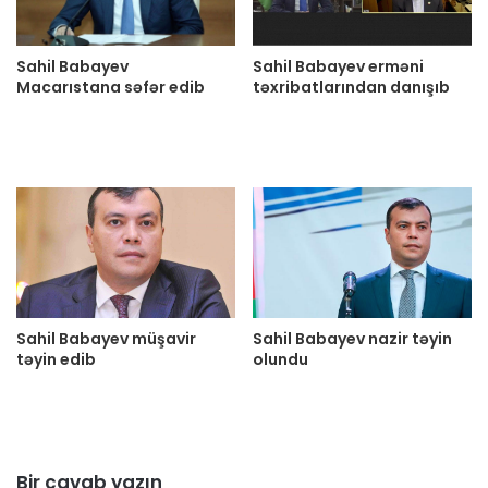
Sahil Babayev
Sahil Babayev erməni
Macarıstana səfər edib
təxribatlarından danışıb
Sahil Babayev müşavir
Sahil Babayev nazir təyin
təyin edib
olundu
Bir cavab yazın