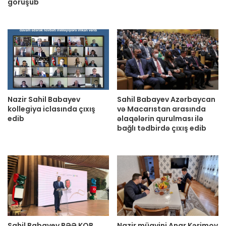
görüşüb
Nazir Sahil Babayev
Sahil Babayev Azərbaycan
kollegiya iclasında çıxış
və Macarıstan arasında
edib
əlaqələrin qurulması ilə
bağlı tədbirdə çıxış edib
Sahil Babayev BƏƏ KOB
Nazir müavini Anar Kərimov