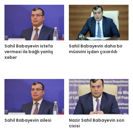
Sahil Babayevin istefa
Sahil Babayevin daha bir
verməsi ilə bağlı yanlış
müavini işdən çıxarıldı
xəbər
Sahil Babayevin ailesi
Nazir Sahil Babayevin son
cixisi