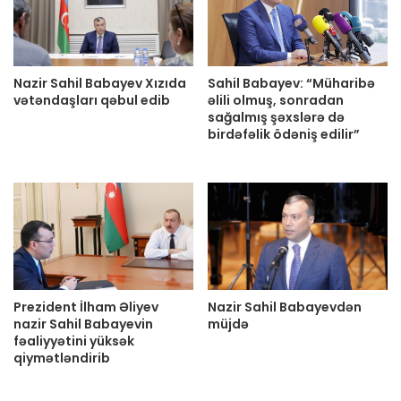
Nazir Sahil Babayev Xızıda
Sahil Babayev: “Müharibə
vətəndaşları qəbul edib
əlili olmuş, sonradan
sağalmış şəxslərə də
birdəfəlik ödəniş edilir”
Prezident İlham Əliyev
Nazir Sahil Babayevdən
nazir Sahil Babayevin
müjdə
fəaliyyətini yüksək
qiymətləndirib