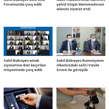
Forumunda çıxış edib
şəhid Vüqar Məmmədovun
ailəsini ziyarət etdi
Sahil Babayev əmək
Sahil Babayev Rumıniyanın
siyasətinə dair keçirilən
ölkəmizdəki səfiri Vasile
müşavirədə çıxış edib
Soare ilə görüşüb