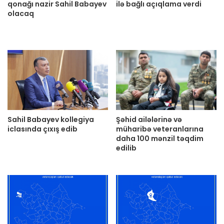
qonağı nazir Sahil Babayev
ilə bağlı açıqlama verdi
olacaq
Sahil Babayev kollegiya
Şəhid ailələrinə və
iclasında çıxış edib
müharibə veteranlarına
daha 100 mənzil təqdim
edilib