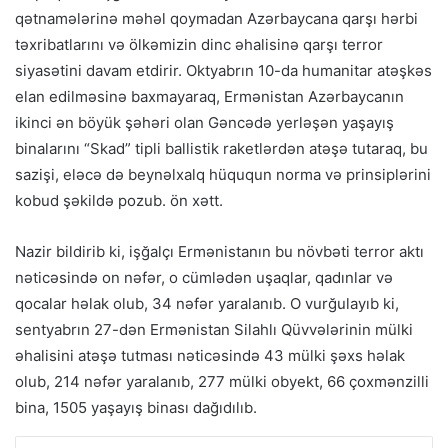
qətnamələrinə məhəl qoymadan Azərbaycana qarşı hərbi
təxribatlarını və ölkəmizin dinc əhalisinə qarşı terror
siyasətini davam etdirir. Oktyabrın 10-da humanitar atəşkəs
elan edilməsinə baxmayaraq, Ermənistan Azərbaycanın
ikinci ən böyük şəhəri olan Gəncədə yerləşən yaşayış
binalarını “Skad” tipli ballistik raketlərdən atəşə tutaraq, bu
sazişi, eləcə də beynəlxalq hüququn norma və prinsiplərini
kobud şəkildə pozub. ön xətt.
Nazir bildirib ki, işğalçı Ermənistanın bu növbəti terror aktı
nəticəsində on nəfər, o cümlədən uşaqlar, qadınlar və
qocalar həlak olub, 34 nəfər yaralanıb. O vurğulayıb ki,
sentyabrın 27-dən Ermənistan Silahlı Qüvvələrinin mülki
əhalisini atəşə tutması nəticəsində 43 mülki şəxs həlak
olub, 214 nəfər yaralanıb, 277 mülki obyekt, 66 çoxmənzilli
bina, 1505 yaşayış binası dağıdılıb.