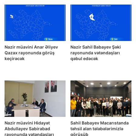
Nazir müavini Anar Əliyev
Nazir Sahil Babayev Şəki
Qazax rayonunda görüş
rayonunda vətəndaşları
keçirəcək
qəbul edəcək
Nazir müavini Hidayət
Sahil Babayev Macarıstanda
Abdullayev Sabirabad
təhsil alan tələbələrimizlə
rayonunda vətəndaşları
görüşüb