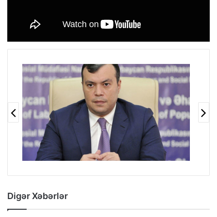
Digər Xəbərlər