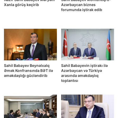
Xanla görüş keçirib
Azərbaycan biznes
forumunda iştirak edib
Sahil Babayev Beynəlxalq
Sahil Babayevin iştirakı ilə
Əmək Konfransında BƏT ilə
Azərbaycan və Türkiyə
əməkdaşlığı gücləndirib
arasında əməkdaşlıq
toplantısı