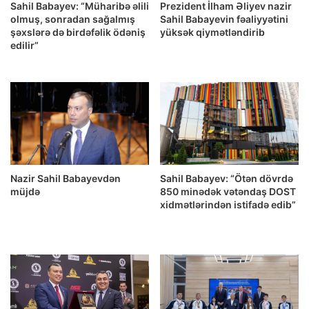
Sahil Babayev: “Müharibə əlili
Prezident İlham Əliyev nazir
olmuş, sonradan sağalmış
Sahil Babayevin fəaliyyətini
şəxslərə də birdəfəlik ödəniş
yüksək qiymətləndirib
edilir”
Nazir Sahil Babayevdən
Sahil Babayev: “Ötən dövrdə
müjdə
850 minədək vətəndaş DOST
xidmətlərindən istifadə edib”