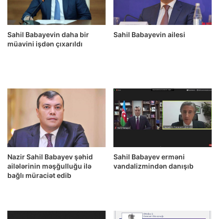
Sahil Babayevin daha bir
Sahil Babayevin ailesi
müavini işdən çıxarıldı
Nazir Sahil Babayev şəhid
Sahil Babayev erməni
ailələrinin məşğulluğu ilə
vandalizmindən danışıb
bağlı müraciət edib