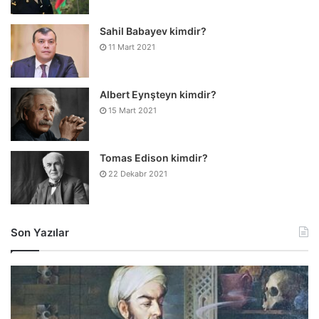
Sahil Babayev kimdir?
11 Mart 2021
Albert Eynşteyn kimdir?
15 Mart 2021
Tomas Edison kimdir?
22 Dekabr 2021
Son Yazılar