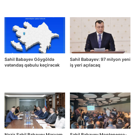
Sahil Babayev Göygöldə
Sahil Babayev: 97 milyon yeni
vətəndaş qəbulu keçirəcək
iş yeri açılacaq
Nazir Sahil Babayev Məryəm
Sahil Babayev Monteneqro-