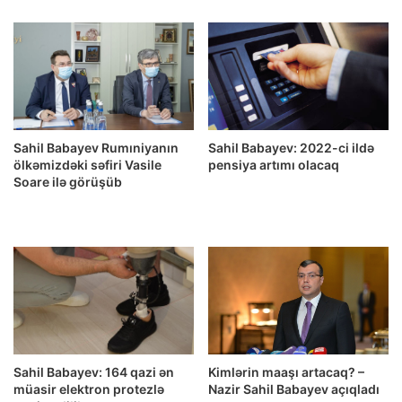
Sahil Babayev Rumıniyanın
Sahil Babayev: 2022-ci ildə
ölkəmizdəki səfiri Vasile
pensiya artımı olacaq
Soare ilə görüşüb
Sahil Babayev: 164 qazi ən
Kimlərin maaşı artacaq? –
müasir elektron protezlə
Nazir Sahil Babayev açıqladı