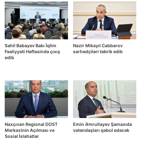
Sahil Babayev Bakı İqlim
Nazir Mikayıl Cabbarov
Fəaliyyəti Həftəsində çıxış
sərhədçiləri təbrik edib
edib
Naxçıvan Regional DOST
Emin Əmrullayev Şamaxıda
Mərkəzinin Açılması və
vətəndaşları qəbul edəcək
Sosial İslahatlar