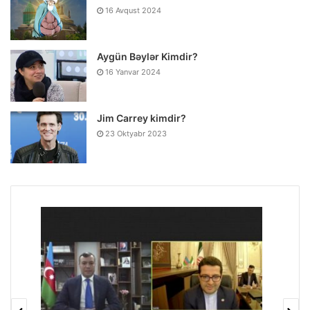
16 Avqust 2024
Aygün Bəylər Kimdir?
16 Yanvar 2024
Jim Carrey kimdir?
23 Oktyabr 2023