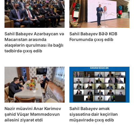
Sahil Babayev Azərbaycan və
Sahil Babayev BƏƏ KOB
Macarıstan arasında
Forumunda çıxış edib
əlaqələrin qurulması ilə bağlı
tədbirdə çıxış edib
Nazir müavini Anar Kərimov
Sahil Babayev əmək
şəhid Vüqar Məmmədovun
siyasətinə dair keçirilən
ailəsini ziyarət etdi
müşavirədə çıxış edib