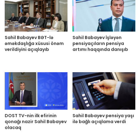
Sahil Babayev BƏT-lə
Sahil Babayev İşləyən
əməkdaşlığa xüsusi önəm
pensiyaçıların pensiya
verildiyini açıqlayıb
artımı haqqında danışıb
DOST TV-nin ilk efirinin
Sahil Babayev pensiya yaşı
qonağı nazir Sahil Babayev
ilə bağlı açıqlama verdi
olacaq