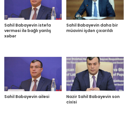
Sahil Babayevin istefa
Sahil Babayevin daha bir
verməsi ilə bağlı yanlış
müavini işdən çıxarıldı
xəbər
Sahil Babayevin ailesi
Nazir Sahil Babayevin son
cixisi