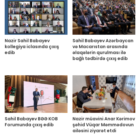
Nazir Sahil Babayev
Sahil Babayev Azərbaycan
kollegiya iclasında çıxış
və Macarıstan arasında
edib
əlaqələrin qurulması ilə
bağlı tədbirdə çıxış edib
Sahil Babayev BƏƏ KOB
Nazir müavini Anar Kərimov
Forumunda çıxış edib
şəhid Vüqar Məmmədovun
ailəsini ziyarət etdi