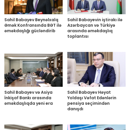
Sahil Babayev Beynəlxalq
Sahil Babayevin iştirakı ilə
Əmək Konfransında BƏT ilə
Azərbaycan və Türkiyə
əməkdaşlığı gücləndirib
arasında əməkdaşlıq
toplantısı
Sahil Babayev və Asiya
Sahil Babayev Həyat
İnkişaf Bankı arasında
Yoldaşı Vəfat Edənlərin
əməkdaşlıqda yeni era
pensiya seçimindən
danışdı