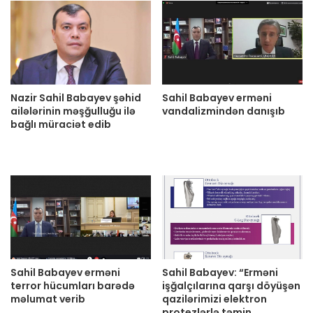
Nazir Sahil Babayev şəhid
Sahil Babayev erməni
ailələrinin məşğulluğu ilə
vandalizmindən danışıb
bağlı müraciət edib
Sahil Babayev erməni
Sahil Babayev: “Erməni
terror hücumları barədə
işğalçılarına qarşı döyüşən
məlumat verib
qazilərimizi elektron
protezlərlə təmin