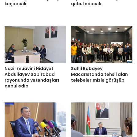
keçirəcək
qəbul edəcək
Nazir müavini Hidayət
Sahil Babayev
Abdullayev Sabirabad
Macarıstanda təhsil alan
rayonunda vətəndaşları
tələbələrimizlə görüşüb
qəbul edib