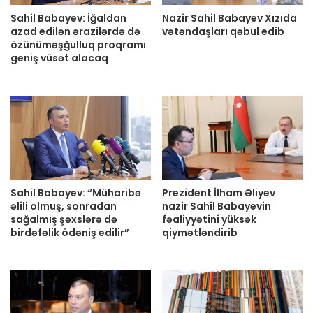
Sahil Babayev: İğaldan
Nazir Sahil Babayev Xızıda
azad edilən ərazilərdə də
vətəndaşları qəbul edib
özünüməşğulluq proqramı
geniş vüsət alacaq
Sahil Babayev: “Müharibə
Prezident İlham Əliyev
əlili olmuş, sonradan
nazir Sahil Babayevin
sağalmış şəxslərə də
fəaliyyətini yüksək
birdəfəlik ödəniş edilir”
qiymətləndirib