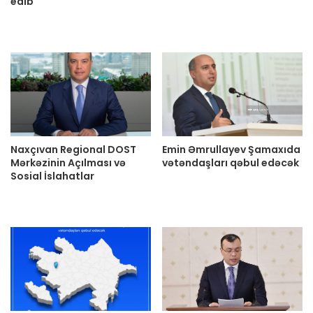
edib
Naxçıvan Regional DOST
Emin Əmrullayev Şamaxıda
Mərkəzinin Açılması və
vətəndaşları qəbul edəcək
Sosial İslahatlar