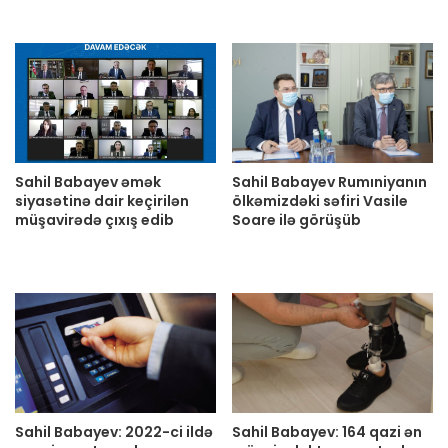
Sahil Babayev əmək
Sahil Babayev Rumıniyanın
siyasətinə dair keçirilən
ölkəmizdəki səfiri Vasile
müşavirədə çıxış edib
Soare ilə görüşüb
Sahil Babayev: 2022-ci ildə
Sahil Babayev: 164 qazi ən