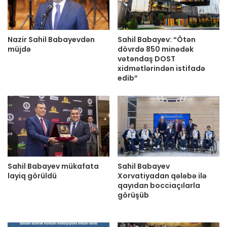
Nazir Sahil Babayevdən
Sahil Babayev: “Ötən
müjdə
dövrdə 850 minədək
vətəndaş DOST
xidmətlərindən istifadə
edib”
Sahil Babayev mükafata
Sahil Babayev
layiq görüldü
Xorvatiyadan qələbə ilə
qayıdan bocciaçılarla
görüşüb