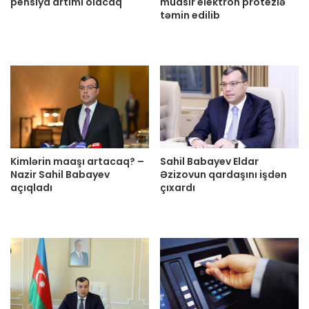
pensiya artımı olacaq
müasir elektron protezlə
təmin edilib
Kimlərin maaşı artacaq? –
Sahil Babayev Eldar
Nazir Sahil Babayev
Əzizovun qardaşını işdən
açıqladı
çıxardı