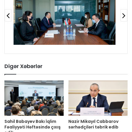
Digər Xəbərlər
Sahil Babayev Bakı İqlim
Nazir Mikayıl Cabbarov
Fəaliyyəti Həftəsində çıxış
sərhədçiləri təbrik edib