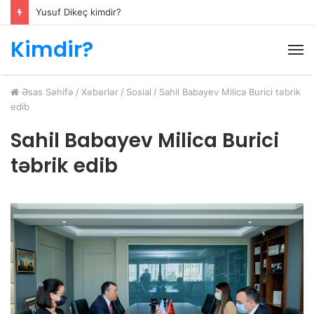
Mövlana kimdir?
Kimdir?
M
Əsas Səhifə
/
Xəbərlər
/
Sosial
/
Sahil Babayev Milica Burici təbrik
edib
Sahil Babayev Milica Burici
təbrik edib