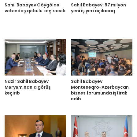
Sahil Babayev Göygöldə
Sahil Babayev: 97 milyon
vətəndaş qəbulu keçirəcək
yeni iş yeri açılacaq
Nazir Sahil Babayev
Sahil Babayev
Məryəm Xanla görüş
Monteneqro-Azərbaycan
keçirib
biznes forumunda iştirak
edib