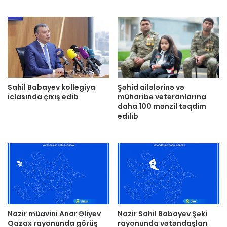
Sahil Babayev kollegiya
Şəhid ailələrinə və
iclasında çıxış edib
müharibə veteranlarına
daha 100 mənzil təqdim
edilib
Nazir müavini Anar Əliyev
Nazir Sahil Babayev Şəki
Qazax rayonunda görüş
rayonunda vətəndaşları