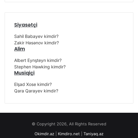
Siyasətçi
Sahil Babayev kimdir?
Zakir Həsənov kimdir?
Alim
Albert Eynşteyn kimdir?
Stephen Hawking kimdir?
Musiqiçi
Elşad Xose kimdir?
Qara Qarayev kimdir?
© Copyright 2026, All Rights Reserved
Okimdir.az
|
Kimdiro.net
|
Taniyaq.az