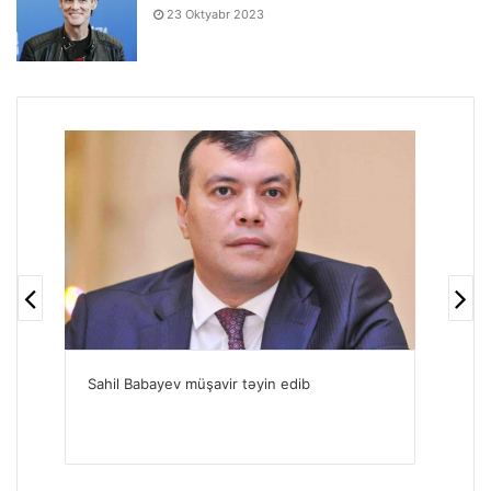
23 Oktyabr 2023
Sahil Babayev müşavir təyin edib
Sah