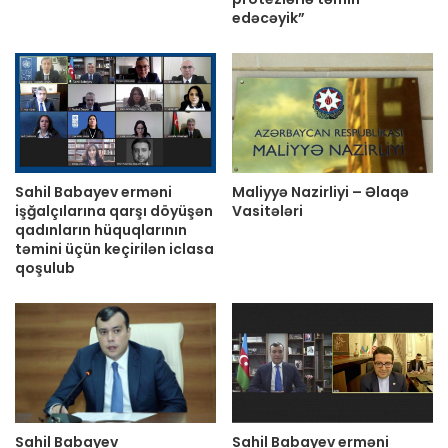
edəcəyik”
Sahil Babayev erməni
Maliyyə Nazirliyi – Əlaqə
işğalçılarına qarşı döyüşən
Vasitələri
qadınların hüquqlarının
təmini üçün keçirilən iclasa
qoşulub
Sahil Babayev
Sahil Babayev erməni