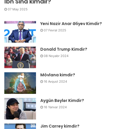
İbn Sina kimdir?
07 May 2025
Yeni Nazir Anar Əliyev Kimdir?
07 Fevral 2025
Donald Trump Kimdir?
08 Noyabr 2024
Mövlana kimdir?
16 Avqust 2024
Aygün Bəylər Kimdir?
16 Yanvar 2024
Jim Carrey kimdir?