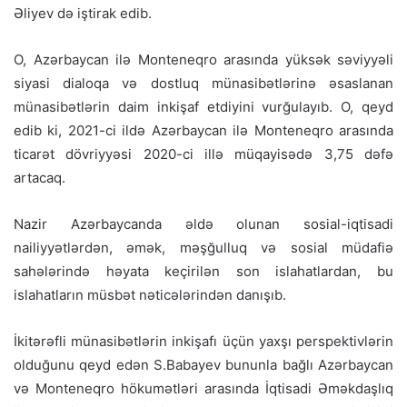
Əliyev də iştirak edib.
O, Azərbaycan ilə Monteneqro arasında yüksək səviyyəli
siyasi dialoqa və dostluq münasibətlərinə əsaslanan
münasibətlərin daim inkişaf etdiyini vurğulayıb. O, qeyd
edib ki, 2021-ci ildə Azərbaycan ilə Monteneqro arasında
ticarət dövriyyəsi 2020-ci illə müqayisədə 3,75 dəfə
artacaq.
Nazir Azərbaycanda əldə olunan sosial-iqtisadi
nailiyyətlərdən, əmək, məşğulluq və sosial müdafiə
sahələrində həyata keçirilən son islahatlardan, bu
islahatların müsbət nəticələrindən danışıb.
İkitərəfli münasibətlərin inkişafı üçün yaxşı perspektivlərin
olduğunu qeyd edən S.Babayev bununla bağlı Azərbaycan
və Monteneqro hökumətləri arasında İqtisadi Əməkdaşlıq